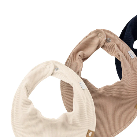
natur/beige/marine
(3)
16,99 €
inkl. MwSt. und zzgl.
Versandkosten
8 PAYBACK Basis°Punkte
sammeln
Variante
natur/beige/marine
In den Warenkorb
Lieferung nach Hause
Sofort lieferbar - in 2-3 Werktagen bei Dir