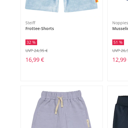
Steiff
Noppie
Frottee-Shorts
Musseli
32 %
51 %
UVP 24,95 €
UVP 26,
16,99 €
12,99