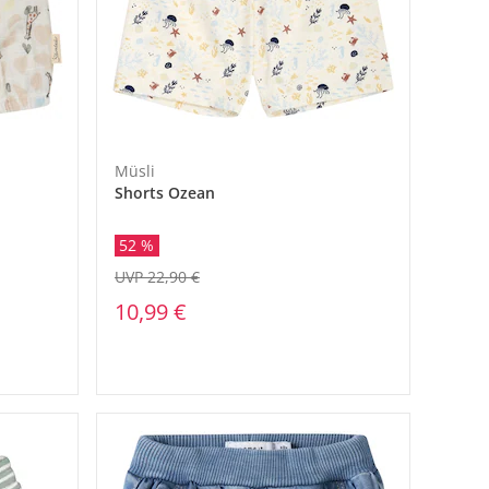
Müsli
Shorts Ozean
52 %
UVP 22,90 €
10,99 €