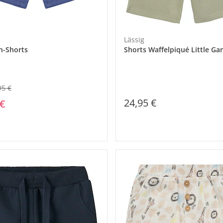
s
Lässig
n-Shorts
Shorts Waffelpiqué Little Ga
95 €
24,95 €
 €