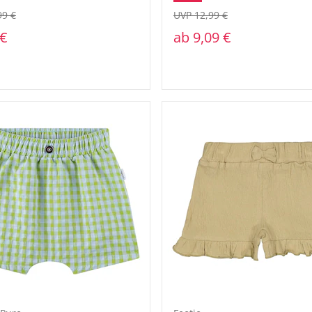
99 €
UVP 12,99 €
 €
ab
9,09 €