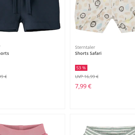
T
Sterntaler
orts
Shorts Safari
53 %
99 €
UVP 16,99 €
7,99 €