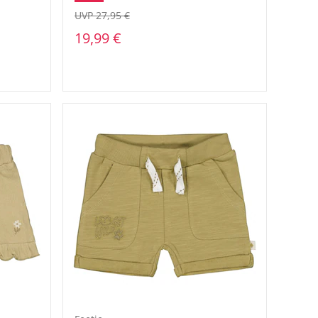
UVP 27,95 €
19,99 €