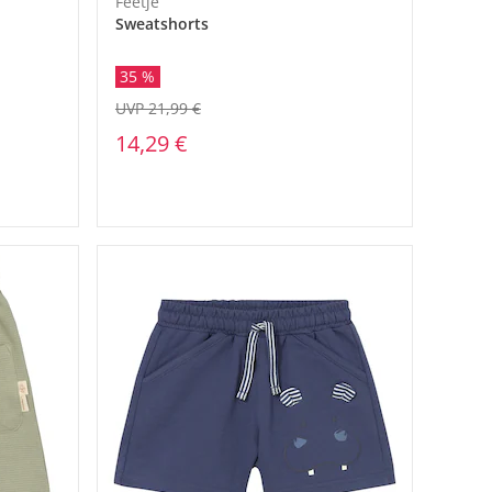
Feetje
Sweatshorts
35 %
UVP 21,99 €
14,29 €