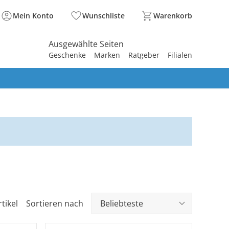
Mein Konto
Wunschliste
Warenkorb
Ausgewählte Seiten
Geschenke
Marken
Ratgeber
Filialen
spirieren
spirieren
spirieren
spirieren
spirieren
spirieren
spirieren
spirieren
spirieren
tikel
Sortieren nach