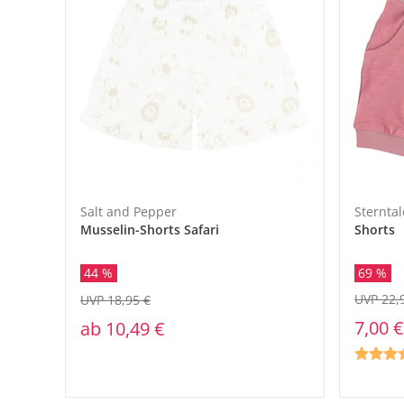
Salt and Pepper
Sterntal
Musselin-Shorts Safari
Shorts
69 %
44 %
UVP 22,
UVP 18,95 €
7,00 €
ab
10,49 €