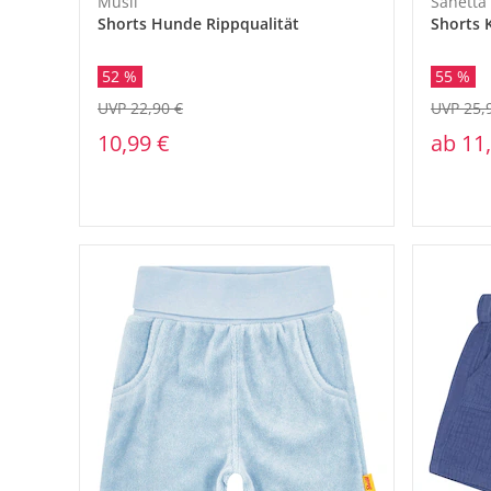
Müsli
Sanetta
Shorts Hunde Rippqualität
Shorts 
52 %
55 %
UVP 22,90 €
UVP 25,
10,99 €
ab
11