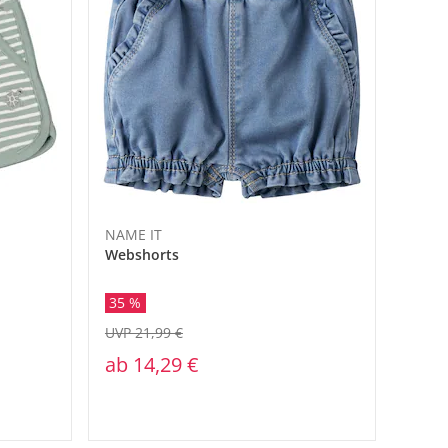
NAME IT
Webshorts
35 %
UVP 21,99 €
ab
14,29 €