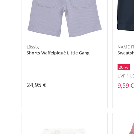
Lässig
NAME I
Shorts Waffelpiqué Little Gang
Sweatsh
20 %
UVP 11,
24,95 €
9,59 €