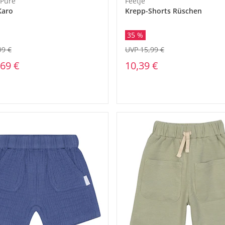
 Pure
Feetje
Karo
Krepp-Shorts Rüschen
35 %
99 €
UVP 15,99 €
,69 €
10,39 €