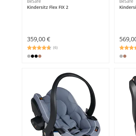
BeSafe
BeSafe
Kindersitz Flex FIX 2
Kinders
359,00 €
569,0
(6)