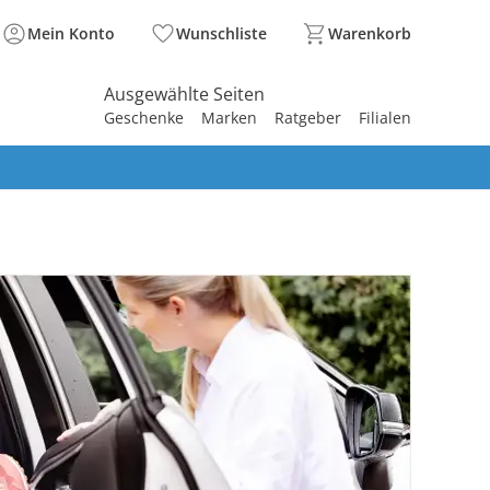
Mein Konto
Wunschliste
Warenkorb
Ausgewählte Seiten
Geschenke
Marken
Ratgeber
Filialen
spirieren
spirieren
spirieren
spirieren
spirieren
spirieren
spirieren
spirieren
spirieren