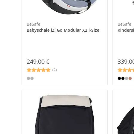
BeSafe
BeSafe
Babyschale iZi Go Modular X2 i-Size
249,00 €
339,0
(2)