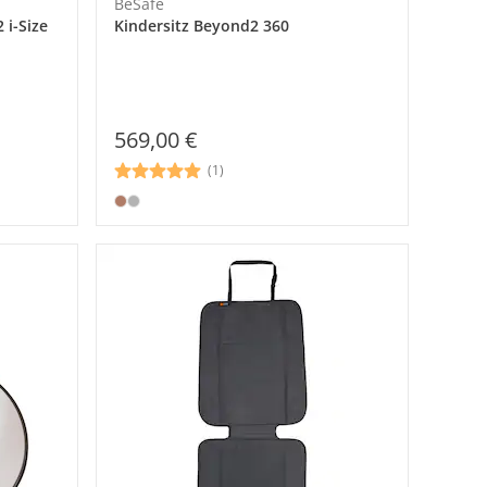
BeSafe
 i-Size
Kindersitz Beyond2 360
569,00 €
(1)