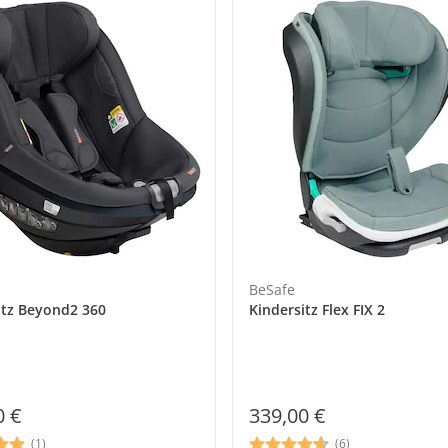
BeSafe
itz Beyond2 360
Kindersitz Flex FIX 2
0 €
339,00 €
(1)
(6)