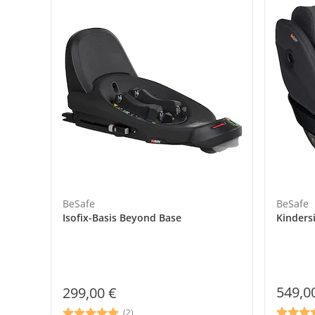
BeSafe
BeSafe
Isofix-Basis Beyond Base
Kinders
549,0
299,00 €
(2)