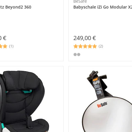
BeSafe
itz Beyond2 360
Babyschale iZi Go Modular X2
0 €
249,00 €
(1)
(2)