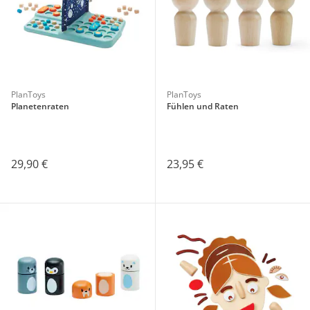
PlanToys
PlanToys
Planetenraten
Fühlen und Raten
29,90 €
23,95 €