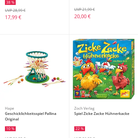
38 %
UVP 21,99 €
UVP 28,99 €
20,00 €
17,99 €
Hape
Zoch Verlag
Geschicklichkeitsspiel Pallina
Spiel Zicke Zacke Hühnerkacke
Original
10 %
22 %