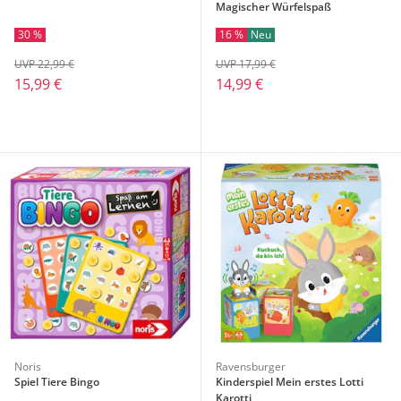
Magischer Würfelspaß
30 %
16 %
Neu
UVP 22,99 €
UVP 17,99 €
15,99 €
14,99 €
Noris
Ravensburger
Spiel Tiere Bingo
Kinderspiel Mein erstes Lotti
Karotti