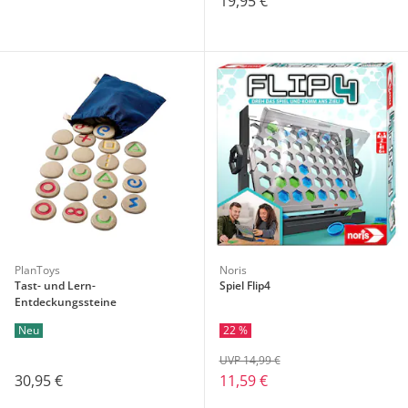
19,95 €
PlanToys
Noris
Tast- und Lern-
Spiel Flip4
Entdeckungssteine
Neu
22 %
UVP 14,99 €
30,95 €
11,59 €