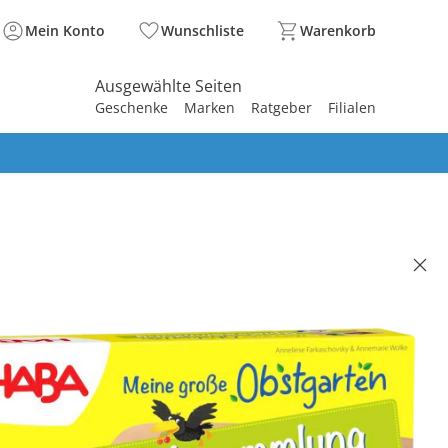
Mein Konto
Wunschliste
Warenkorb
Ausgewählte Seiten
Geschenke
Marken
Ratgeber
Filialen
spirieren
spirieren
spirieren
spirieren
spirieren
spirieren
spirieren
spirieren
spirieren
 große Obstgarten-
lesammlung
 €
99 €
. und zzgl.
Versandkosten