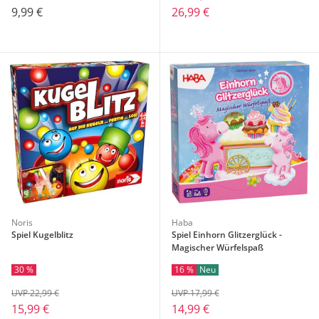
9,99 €
26,99 €
Noris
Haba
Spiel Kugelblitz
Spiel Einhorn Glitzerglück -
Magischer Würfelspaß
30 %
16 %
Neu
UVP 22,99 €
UVP 17,99 €
15,99 €
14,99 €