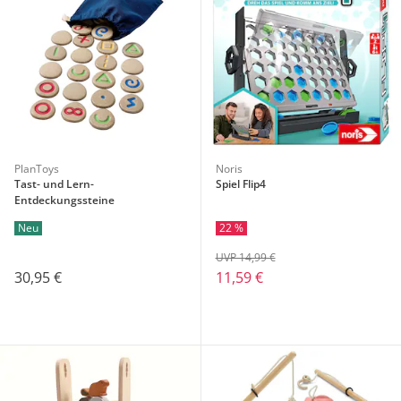
PlanToys
Noris
Tast- und Lern-
Spiel Flip4
Entdeckungssteine
Neu
22 %
UVP 14,99 €
30,95 €
11,59 €