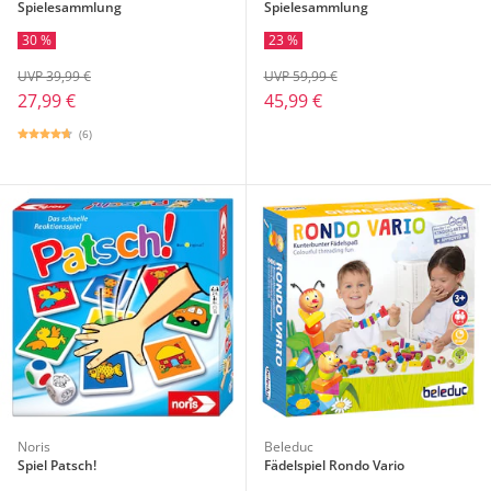
Spielesammlung
Spielesammlung
30 %
23 %
UVP 39,99 €
UVP 59,99 €
27,99 €
45,99 €
(6)
Noris
Beleduc
Spiel Patsch!
Fädelspiel Rondo Vario