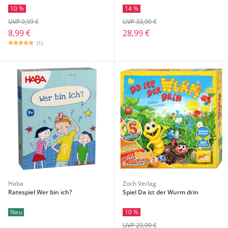
10 %
14 %
UVP 9,99 €
UVP 33,99 €
8,99 €
28,99 €
(1)
Haba
Zoch Verlag
Ratespiel Wer bin ich?
Spiel Da ist der Wurm drin
Neu
10 %
UVP 29,99 €