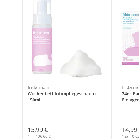
frida mom
frida m
Wochenbett Intimpflegeschaum,
24er-Pa
150ml
Einlage
15,99 €
14,99
1 l = 106,60 €
1 st = 0,6