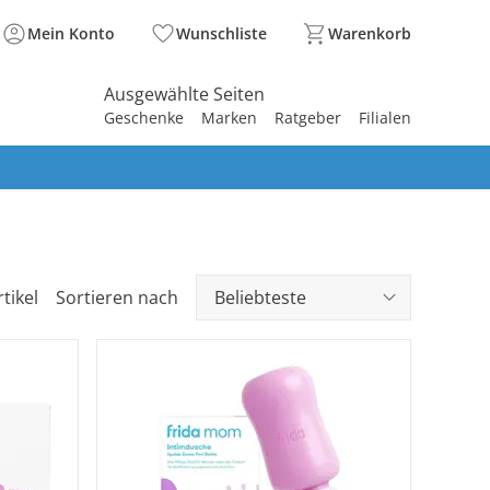
Mein Konto
Wunschliste
Warenkorb
Ausgewählte Seiten
Geschenke
Marken
Ratgeber
Filialen
spirieren
spirieren
spirieren
spirieren
spirieren
spirieren
spirieren
spirieren
spirieren
rtikel
Sortieren nach