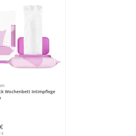
om
ck Wochenbett Intimpflege
n
 €
2 €