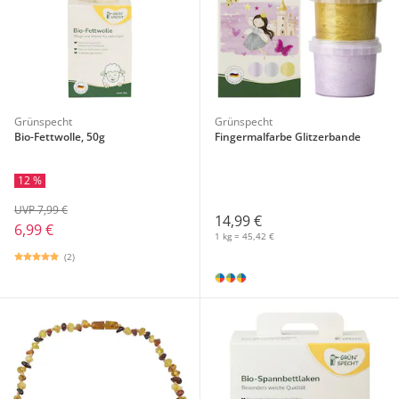
Grünspecht
Grünspecht
Bio-Fettwolle, 50g
Fingermalfarbe Glitzerbande
12 %
UVP 7,99 €
14,99 €
6,99 €
1 kg = 45,42 €
(2)