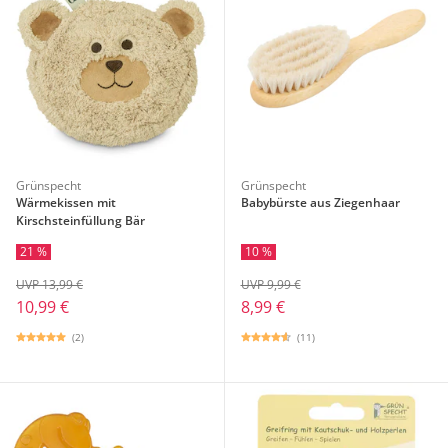
Grünspecht
Grünspecht
Wärmekissen mit
Babybürste aus Ziegenhaar
Kirschsteinfüllung Bär
21 %
10 %
UVP 13,99 €
UVP 9,99 €
10,99 €
8,99 €
(2)
(11)