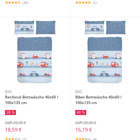
(36)
(1)
IDO
IDO
Renforcé-Bettwäsche 40x60 /
Biber-Bettwäsche 40x60 /
100x135 cm
100x135 cm
38 %
46 %
UVP 29,95 €
UVP 29,95 €
18,59 €
16,19 €
(2)
(4)