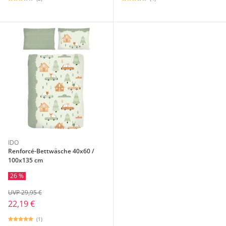
IDO
Renforcé-Bettwäsche 40x60 /
100x135 cm
26 %
UVP 29,95 €
22,19 €
(1)