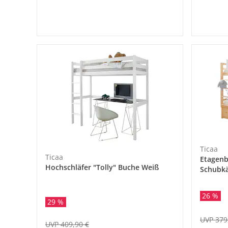
Ticaa
Ticaa
Etagenb
Hochschläfer "Tolly" Buche Weiß
Schubk
26 %
29 %
UVP 379
UVP 409,90 €