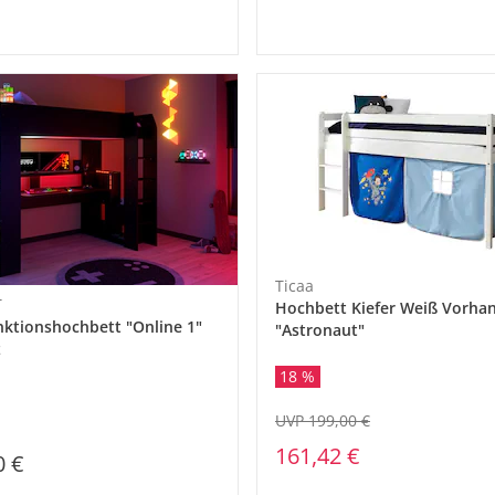
Ticaa
T
Hochbett Kiefer Weiß Vorha
nktionshochbett "Online 1"
"Astronaut"
z
18 %
UVP 199,00 €
161,42 €
0 €