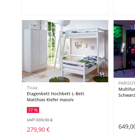
PARISO
Ticaa
Multifu
Etagenbett Hochbett L-Bett
Schwar
Matthias Kiefer massiv
17 %
UVP 339,90 €
649,0
279,90 €