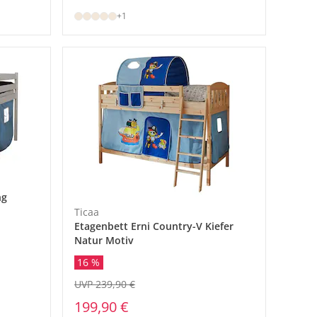
+1
ng
Ticaa
Etagenbett Erni Country-V Kiefer
Natur Motiv
16 %
UVP 239,90 €
199,90 €