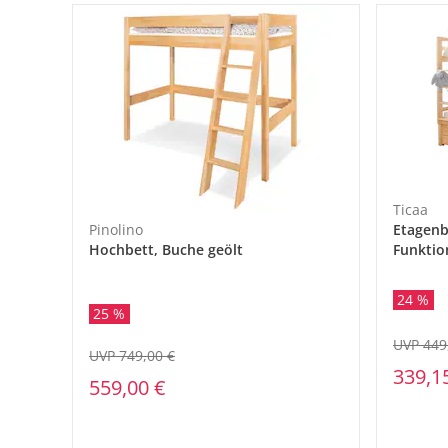
Ticaa
Pinolino
Etagenb
Hochbett, Buche geölt
Funktio
24 %
25 %
UVP 449
UVP 749,00 €
339,1
559,00 €