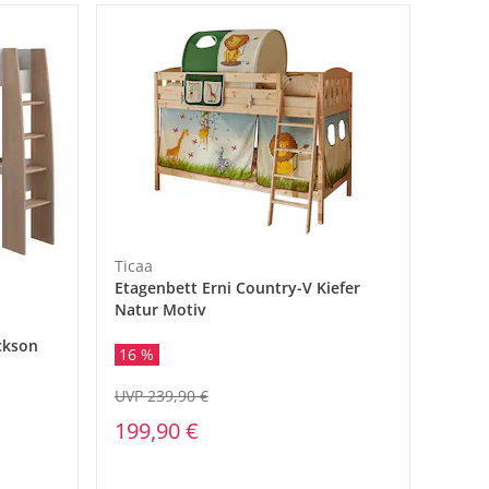
Ticaa
Etagenbett Erni Country-V Kiefer
Natur Motiv
ckson
16 %
UVP 239,90 €
199,90 €