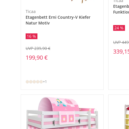
Ticaa
Etagenb
Ticaa
Funktio
Etagenbett Erni Country-V Kiefer
Natur Motiv
24 %
16 %
UVP 449
UVP 239,90 €
339,1
199,90 €
+1