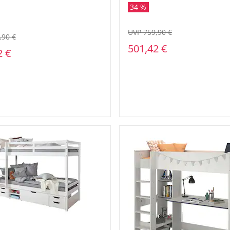
 aus Buche Massivholz weiß
34 %
ell 90 x 200
UVP 759,90 €
,90 €
501,42 €
2 €