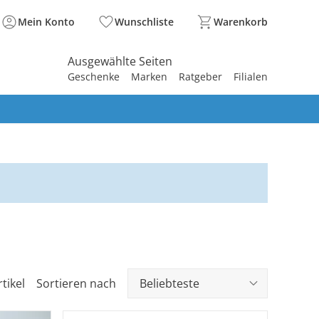
Mein Konto
Wunschliste
Warenkorb
Ausgewählte Seiten
Geschenke
Marken
Ratgeber
Filialen
spirieren
spirieren
spirieren
spirieren
spirieren
spirieren
spirieren
spirieren
spirieren
tikel
Sortieren nach