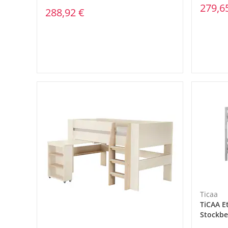
279,6
288,92 €
Ticaa
TiCAA E
Stockbe
mit Tre