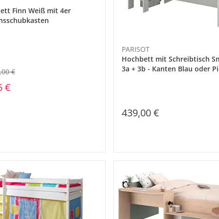
ett Finn Weiß mit 4er
nsschubkasten
PARISOT
Hochbett mit Schreibtisch 
3a + 3b - Kanten Blau oder P
,00 €
(90x200)
5 €
439,00 €