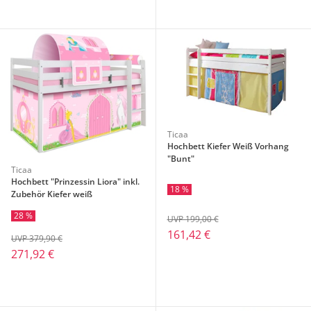
Ticaa
Hochbett Kiefer Weiß Vorhang
"Bunt"
Ticaa
Hochbett "Prinzessin Liora" inkl.
18 %
Zubehör Kiefer weiß
28 %
UVP 199,00 €
161,42 €
UVP 379,90 €
271,92 €