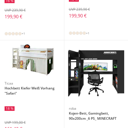
16 %
UVP 239,90 €
UVP 239,90 €
199,90 €
199,90 €
+1
+1
Ticaa
Hochbett Kiefer Weiß Vorhang
"Safari"
18 %
roba
Kojen-Bett, Gamingbett,
90x200cm _6 PS_ MINECRAFT
UVP 199,00 €