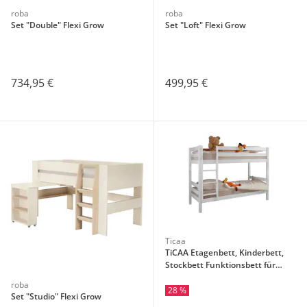
roba
roba
Set "Double" Flexi Grow
Set "Loft" Flexi Grow
734,95 €
499,95 €
Ticaa
TiCAA Etagenbett, Kinderbett,
Stockbett Funktionsbett für
Kinder mit Treppe & Zwei
roba
Liegeflächen teilbar aus Buche
28 %
Set "Studio" Flexi Grow
Massivholz weiß Bettgestell 90 x