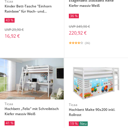
Etagenbett Stockbett Rene
Ticaa
Kiefer massiv Weiß
Kinder Bett-Tasche "Einhorn
Rainbow" für Hoch- und
36 %
Etagenbetten
43 %
UVP 349,90 €
UVP 29,90 €
220,92 €
16,92 €
(36)
Ticaa
Ticaa
Hochbett „Felix“ mit Schreibtisch
Hochbett Malte 90x200 inkl.
Kiefer massiv Weiß
Rollrost
41 %
19 %
Neu