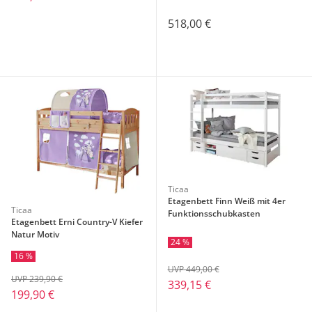
518,00 €
Ticaa
Etagenbett Finn Weiß mit 4er
Ticaa
Funktionsschubkasten
Etagenbett Erni Country-V Kiefer
Natur Motiv
24 %
16 %
UVP 449,00 €
UVP 239,90 €
339,15 €
199,90 €