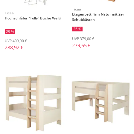
Ticaa
Ticaa
Etagenbett Finn Natur mit 2er
Hochschläfer "Tolly" Buche Weiß
Schubkästen
26 %
29 %
UVP 379,00 €
UVP 409,90 €
279,65 €
288,92 €