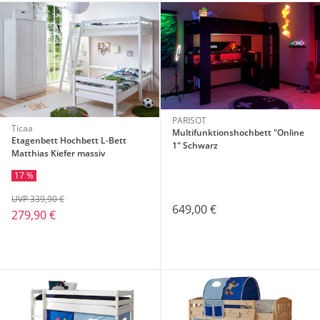
PARISOT
Ticaa
Multifunktionshochbett "Online
Etagenbett Hochbett L-Bett
1" Schwarz
Matthias Kiefer massiv
17 %
UVP 339,90 €
649,00 €
279,90 €