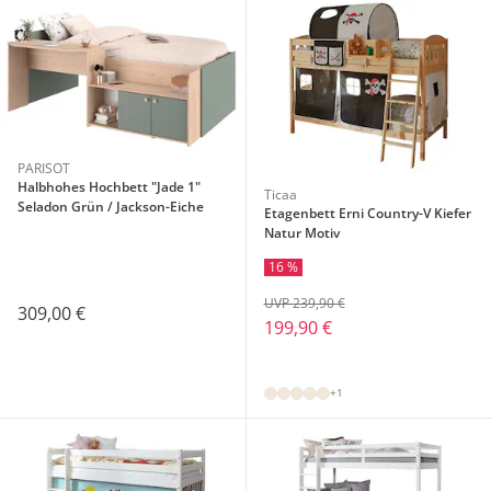
PARISOT
Halbhohes Hochbett "Jade 1"
Ticaa
Seladon Grün / Jackson-Eiche
Etagenbett Erni Country-V Kiefer
Natur Motiv
16 %
UVP 239,90 €
309,00 €
199,90 €
+1