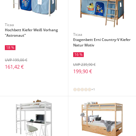
Ticaa
Hochbett Kiefer Weiß Vorhang
Ticaa
"Astronaut"
Etagenbett Erni Country-V Kiefer
Natur Motiv
18 %
16 %
UVP 199,00 €
UVP 239,90 €
161,42 €
199,90 €
+1