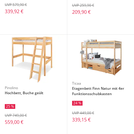
UVP 579,90 €
UVP 259,90 €
339,92 €
209,90 €
Ticaa
Pinolino
Etagenbett Finn Natur mit 4er
Hochbett, Buche geölt
Funktionsschubkasten
24 %
25 %
UVP 449,00 €
UVP 749,00 €
339,15 €
559,00 €