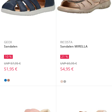
GEOX
RICOSTA
Sandalen
Sandalen MIRELLA
10 %
21 %
UVP 57,95 €
UVP 69,95 €
51,95 €
54,95 €