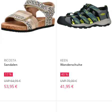
RICOSTA
KEEN
Sandalen
Wanderschuhe
17 %
40 %
UVP 64,95 €
UVP 70,00 €
53,95 €
41,95 €