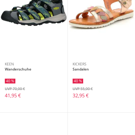
KEEN
KICKERS
Wanderschuhe
Sandalen
40 %
40 %
UVP 70,00 €
UVP 55,00 €
41,95 €
32,95 €