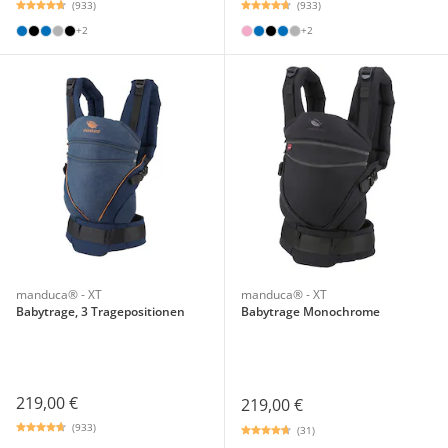
(933)
(933)
+2
+2
manduca® - XT
manduca® - XT
Babytrage, 3 Tragepositionen
Babytrage Monochrome
219,00 €
219,00 €
(933)
(31)