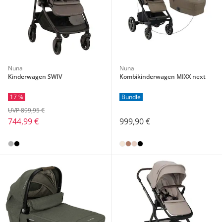
Nuna
Nuna
Kinderwagen SWIV
Kombikinderwagen MIXX next
17 %
Bundle
UVP 899,95 €
744,99 €
999,90 €