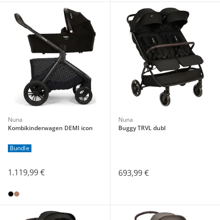
Nuna
Nuna
Kombikinderwagen DEMI icon
Buggy TRVL dubl
Bundle
1.119,99 €
693,99 €