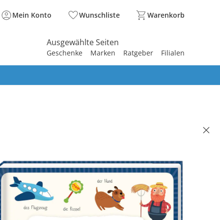
Mein Konto
Wunschliste
Warenkorb
Ausgewählte Seiten
Geschenke
Marken
Ratgeber
Filialen
spirieren
spirieren
spirieren
spirieren
spirieren
spirieren
spirieren
spirieren
spirieren
ION
sprechendes Soundbuch - Erste
er
(2)
00 €
. und zzgl.
Versandkosten