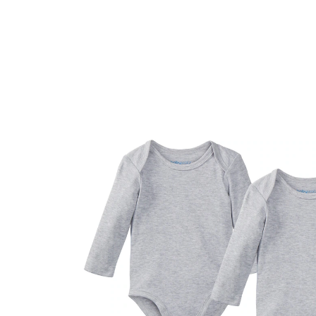
8,99 €
inkl. MwSt. und zzgl.
Versandkosten
4 PAYBACK Basis°Punkte
sammeln
Größe
Größenberater
In den Warenkorb
Lieferung nach Hause
Sofort lieferbar - in 2-3 Werktagen bei Dir
Filialabholung