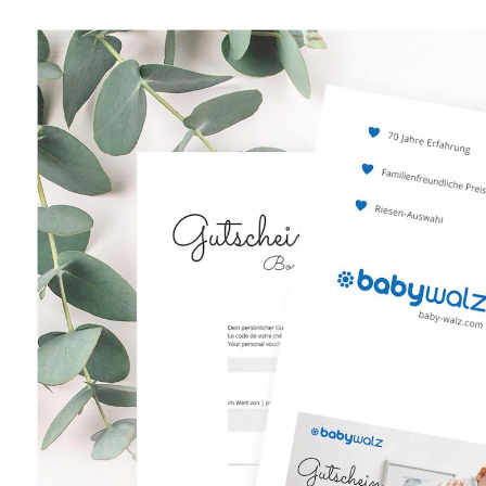
(3)
25,00 €
inkl. MwSt. und zzgl.
Versandkosten
In den Warenkorb
Lieferung nach Hause
Lieferbar - in 3-4 Werktagen bei Dir
Filialabholung
Einen Moment bitte...