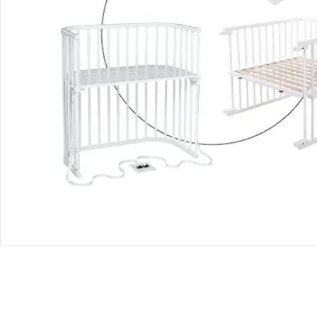
babybay®
Matratze MediTex® Wave für
Beistellbett Maxi und Boxspring
UVP 61,90 €
46,99 €
babybay®
Matratze MediTex® extraluftig für
Beistellbett Maxi und Boxspring
nach Umbau zum Juniorbett
UVP 199,00 €
155,99 €
Gesamtpreis Einzelprodukte:
639,97 €
Bundle-Preis:
601,99 €