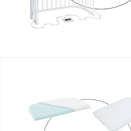
Einen Moment bitte...
Mit diesem Bundle erhältst Du 4 Artikel:
babybay®
Beistellbett Boxspring 89x51 cm
UVP 245,00 €
221,99 €
babybay®
Umbausatz für Beistellbett Maxi
und Boxspring
UVP 234,00 €
215,00 €