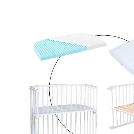
MediTex® und Kinderbettumbausatz inkl.
Matratze MediTex® extraluftig
18 %
Bundle
UVP 739,90 €
601,99 €
inkl. MwSt. und zzgl.
Versandkosten
300 PAYBACK Basis°Punkte
sammeln
In den Warenkorb
Lieferung nach Hause
Lieferbar - in 2-4 Werktagen bei Dir
Filialabholung