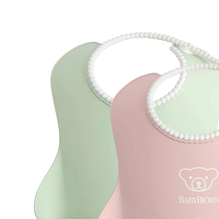
grün/rosa
(19)
17 %
UVP 21,90 €
17,99 €
inkl. MwSt. und zzgl.
Versandkosten
8 PAYBACK Basis°Punkte
sammeln
In den Warenkorb
Lieferung nach Hause
Sofort lieferbar - in 2-3 Werktagen bei Dir
Filialabholung