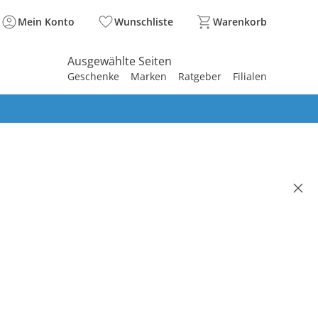
Mein Konto
Wunschliste
Warenkorb
Ausgewählte Seiten
Geschenke
Marken
Ratgeber
Filialen
spirieren
spirieren
spirieren
spirieren
spirieren
spirieren
spirieren
spirieren
spirieren
fläche für Reisebett schwarz
(41)
lusiv
 €
99 €
. und zzgl.
Versandkosten