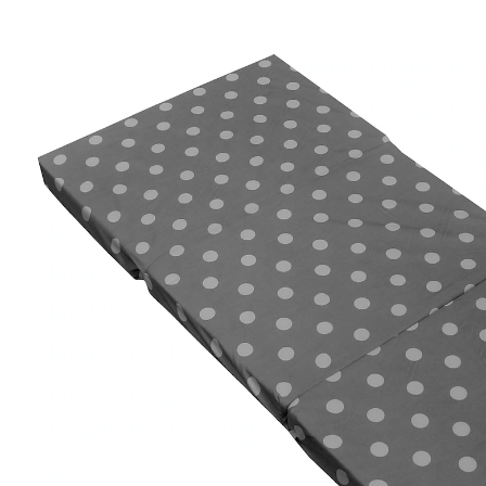
UVP 29,99 €
20,99 €
inkl. MwSt. und zzgl.
Versandkosten
10 PAYBACK Basis°Punkte
sammeln
Bei Verfügbarkeit erinnern
Lieferung nach Hause
Derzeit nicht lieferbar
Filialabholung
Einen Moment bitte...