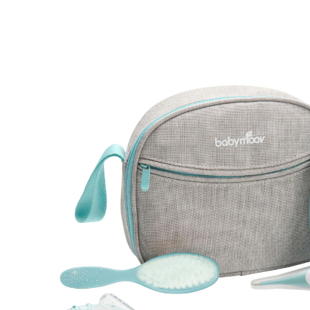
(32)
14 %
UVP 34,90 €
29,99 €
inkl. MwSt. und zzgl.
Versandkosten
14 PAYBACK Basis°Punkte
sammeln
In den Warenkorb
Lieferung nach Hause
Sofort lieferbar - in 2-3 Werktagen bei Dir
Filialabholung
Einen Moment bitte...