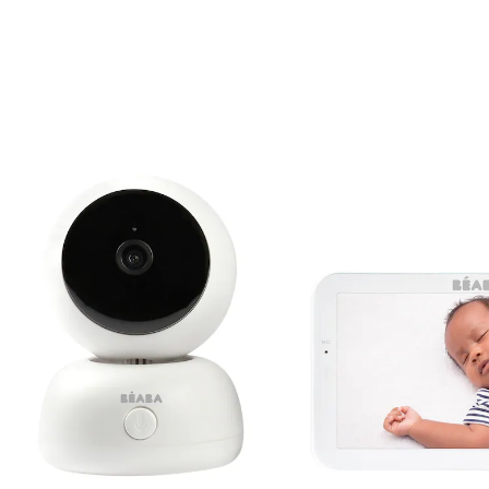
12 %
UVP 199,95 €
175,99 €
inkl. MwSt. und zzgl.
Versandkosten
87 PAYBACK Basis°Punkte
sammeln
In den Warenkorb
Lieferung nach Hause
Sofort lieferbar - in 2-3 Werktagen bei Dir
Filialabholung
Einen Moment bitte...