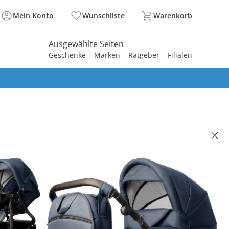
Mein Konto
Wunschliste
Warenkorb
Ausgewählte Seiten
Geschenke
Marken
Ratgeber
Filialen
spirieren
spirieren
spirieren
spirieren
spirieren
spirieren
spirieren
spirieren
spirieren
IGER
rwagen Capri blau | Gestell:
azit
,90 €
. und zzgl.
Versandkosten
YBACK Basis°Punkte
sammeln