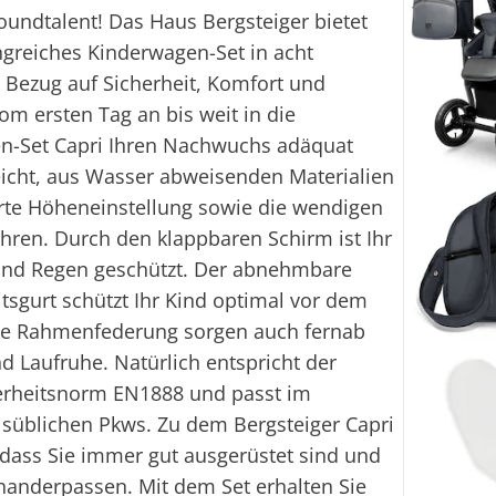
oundtalent! Das Haus Bergsteiger bietet
greiches Kinderwagen-Set in acht
n Bezug auf Sicherheit, Komfort und
om ersten Tag an bis weit in die
en-Set Capri Ihren Nachwuchs adäquat
leicht, aus Wasser abweisenden Materialien
erte Höheneinstellung sowie die wendigen
ren. Durch den klappbaren Schirm ist Ihr
 und Regen geschützt. Der abnehmbare
tsgurt schützt Ihr Kind optimal vor dem
die Rahmenfederung sorgen auch fernab
 Laufruhe. Natürlich entspricht der
herheitsnorm EN1888 und passt im
süblichen Pkws. Zu dem Bergsteiger Capri
dass Sie immer gut ausgerüstet sind und
nanderpassen. Mit dem Set erhalten Sie