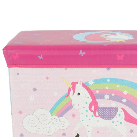
16 %
UVP 29,99 €
24,99 €
inkl. MwSt. und zzgl.
Versandkosten
12 PAYBACK Basis°Punkte
sammeln
In den Warenkorb
Lieferung nach Hause
Sofort lieferbar - in 2-3 Werktagen bei Dir
Versand durch Partner
Filialabholung
Einen Moment bitte...