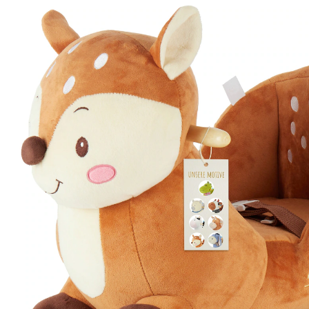
16 %
UVP 107,99 €
89,99 €
inkl. MwSt. und zzgl.
Versandkosten
44 PAYBACK Basis°Punkte
sammeln
In den Warenkorb
Lieferung nach Hause
Sofort lieferbar - in 2-3 Werktagen bei Dir
Versand durch Partner
Filialabholung
Einen Moment bitte...