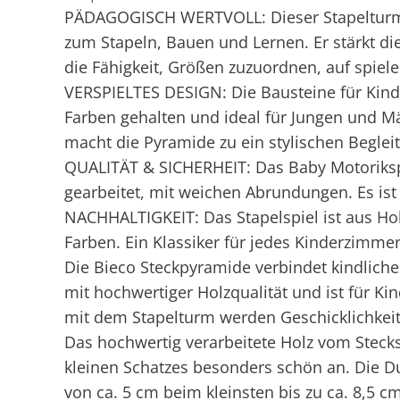
PÄDAGOGISCH WERTVOLL: Dieser Stapelturm 
zum Stapeln, Bauen und Lernen. Er stärkt di
die Fähigkeit, Größen zuzuordnen, auf spiele
VERSPIELTES DESIGN: Die Bausteine für Kinde
Farben gehalten und ideal für Jungen und M
macht die Pyramide zu ein stylischen Begleit
QUALITÄT & SICHERHEIT: Das Baby Motorikspi
gearbeitet, mit weichen Abrundungen. Es ist
NACHHALTIGKEIT: Das Stapelspiel ist aus Hol
Farben. Ein Klassiker für jedes Kinderzimm
Die Bieco Steckpyramide verbindet kindliche
mit hochwertiger Holzqualität und ist für K
mit dem Stapelturm werden Geschicklichkeit
Das hochwertig verarbeitete Holz vom Stecks
kleinen Schatzes besonders schön an. Die D
von ca. 5 cm beim kleinsten bis zu ca. 8,5 