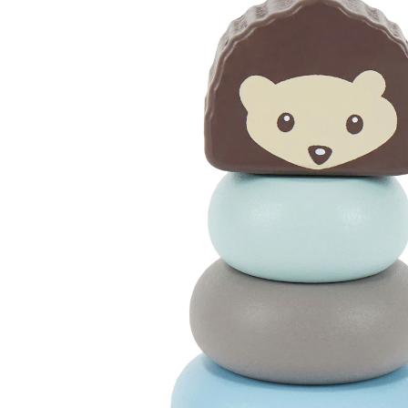
16 %
UVP 17,99 €
14,99 €
inkl. MwSt. und zzgl.
Versandkosten
7 PAYBACK Basis°Punkte
sammeln
In den Warenkorb
Lieferung nach Hause
Sofort lieferbar - in 2-3 Werktagen bei Dir
Versand durch Partner
Filialabholung
Einen Moment bitte...