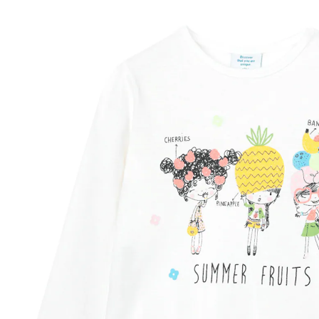
UVP 22,95 €
ab
11,49 €
inkl. MwSt. und zzgl.
Versandkosten
5 PAYBACK Basis°Punkte
sammeln
Größe
Größenberater
In den Warenkorb
Lieferung nach Hause
Sofort lieferbar - in 2-3 Werktagen bei Dir
Filialabholung