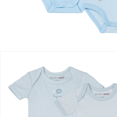
In den Warenkorb
Lieferung nach Hause
Sofort lieferbar - in 2-3 Werktagen bei Dir
Filialabholung
Einen Moment bitte...
Produktbeschreibung
Produktdetails