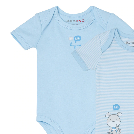
(5)
31 %
Exklusiv
Deal
UVP 15,99 €
10,99 €
inkl. MwSt. und zzgl.
Versandkosten
5 PAYBACK Basis°Punkte
sammeln
Variante
hellblau
Größe
Größenberater