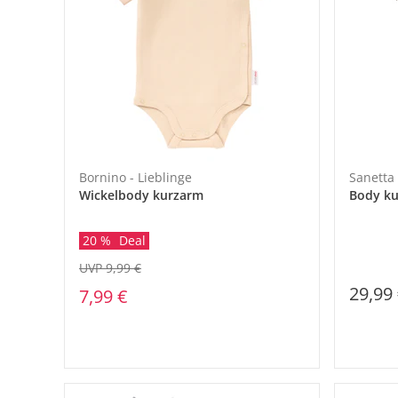
Bornino - Lieblinge
Sanetta
Wickelbody kurzarm
Body ku
20 %
Deal
UVP 9,99 €
29,99
7,99 €