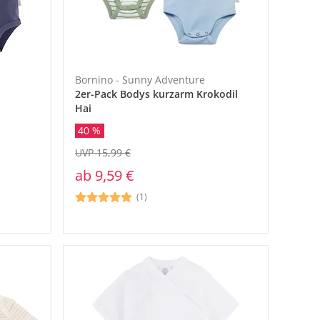
Bornino - Sunny Adventure
2er-Pack Bodys kurzarm Krokodil
Hai
40 %
UVP 15,99 €
ab
9,59 €
(1)