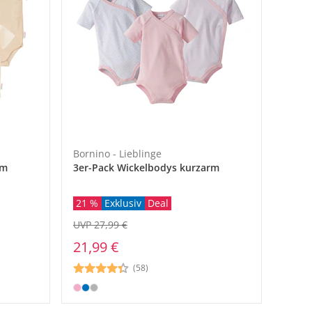
baby-walz Ratgeber
baby-walz Ratgeber
baby-walz Ratgeber
baby-walz Ratgeber
Frisch eingetroffen
baby-walz Ratgeber
baby-walz Ratgeber
baby-walz Ratgeber
wagen-Modelle
gruppen
dlichen
tattung
rn
Bad
Deine Wickeltasche
Babys Erstausstattung
Fahrradausflug mit der
Gesunder Babyschlaf
New Collection
Babys erstes Jahr
Entspannende Babymassage
Baby am Tisch
n
n
en
n
n
n
n
jetzt entdecken
jetzt entdecken
Familie
jetzt entdecken
jetzt entdecken
jetzt entdecken
jetzt entdecken
jetzt entdecken
n
n
jetzt entdecken
Bornino - Lieblinge
rm
3er-Pack Wickelbodys kurzarm
21 %
Exklusiv
Deal
UVP 27,99 €
21,99 €
(58)