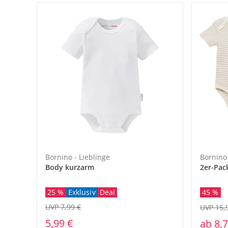
Bornino - Lieblinge
Bornino
Body kurzarm
2er-Pac
25 %
Exklusiv
Deal
45 %
UVP 7,99 €
UVP 15,
5,99 €
ab
8,7