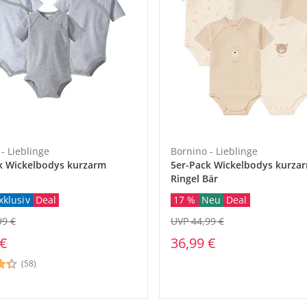
baby-walz Ratgeber
baby-walz Ratgeber
baby-walz Ratgeber
baby-walz Ratgeber
baby-walz Ratgeber
baby-walz Ratgeber
baby-walz Ratgeber
baby-walz Ratgeber
Welche Kinder
Die Kindersitz
Die Babytrage
Die unterschie
Babys Erstauss
Motorik förde
Babys erstes 
Stillen
gibt es?
jetzt entdecke
jetzt entdecke
Hochstuhl-Art
jetzt entdecke
jetzt entdecke
jetzt entdecke
jetzt entdecke
jetzt entdecke
jetzt entdecke
en
- Lieblinge
Bornino - Lieblinge
k Wickelbodys kurzarm
5er-Pack Wickelbodys kurza
Ringel Bär
17 %
Neu
Deal
xklusiv
Deal
UVP 44,99 €
99 €
36,99 €
 €
(58)