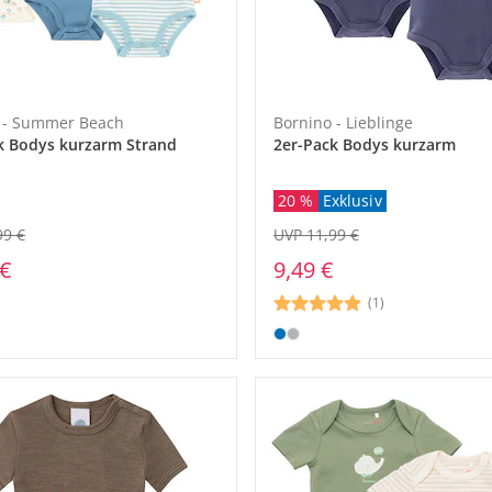
 - Summer Beach
Bornino - Lieblinge
k Bodys kurzarm Strand
2er-Pack Bodys kurzarm
20 %
Exklusiv
99 €
UVP 11,99 €
 €
9,49 €
(1)