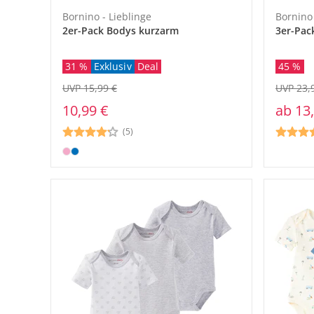
Bornino - Lieblinge
Bornino
2er-Pack Bodys kurzarm
3er-Pac
31 %
Exklusiv
Deal
45 %
UVP 15,99 €
UVP 23,
10,99 €
ab
13
(5)