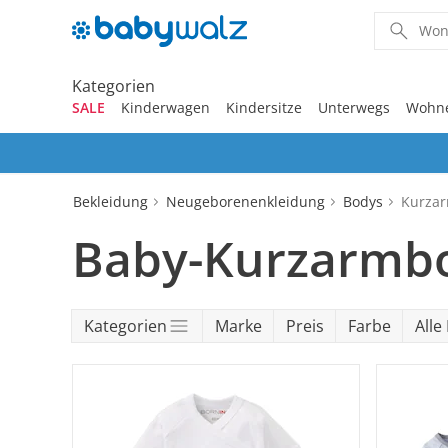
Kategorien
SALE
Kinderwagen
Kindersitze
Unterwegs
Wohn
‎Entdecke unsere Kategorien
‎Entdecke unsere Kategorien
‎Entdecke unsere Kategorien
‎Entdecke unsere Kategorien
‎Entdecke unsere Kategorien
‎Entdecke unsere Kategorien
‎Entdecke unsere Kategorien
‎Entdecke unsere Kategorien
‎Entdecke unsere Kategorien
‎Entdecke unsere Kategorien
Bekleidung
Neugeborenenkleidung
Bodys
Kurza
Kinderwagen 2-in-1
Babyschalen mit Liegefunk
Babytragen
Treppenhochstühle
Erstausstattung
Badespielzeug
Badewannen
Stillkissenbezüge
Geschenkgutscheine per 
SALE Bekleidung
Kombikinderwagen
Babyschalen
Tragesysteme
Hochstühle
Neugeborenenkleidung
Babyspielzeug 0-12m
Badezubehör
Stillkissen
Geschenkgutscheine
Baby-Kurzarmb
Kinderwagen 3-in-1
Babyschalen mit Isofix-Bas
Tragetücher
Klapphochstühle
Bekleidungs-Sets
Erinnerungsstücke
Badewannenständer
Geschenkgutscheine per P
SALE Kinderwagen
Kinderwagen-Zubehör
Reboarder
Kinderfahrzeuge
Betten
Babykleidung
Kinderspielzeug ab
Beruhigung
Milchpumpen
Geschenksets
12m
Kinderwagen-Bausteine
Babyschalen für Flugreisen
Rückentragen
Lerntürme
Bodys
Kuscheltiere
Badewannensitze
SALE Kindersitze
Sportwagen
Kindersitze 9-18 kg
Fahrradsitze & -
Heimtextilien
Kinderkleidung
Hausapotheke
Stillzubehör
Kategorien
Marke
Preis
Farbe
Alle 
anhänger
Outdoor-Spielzeug
Umbaubare Sportwagen
Babytragen-Zubehör
Reisehochstühle
Strampler
Lauflernhilfen
Badetextilien
SALE Unterwegs
Buggys
Kindersitze 9-36 kg
Sicherheit
Schuhe
Kindertoilette
Spucktücher
Reisetaschen & -koffer
tiptoi®
Tragejacken
Hochstuhl-Zubehör
Overalls
Mobiles
Waschschüsseln
SALE Wohnen
Jogger
Kindersitze 15-36 kg
Wickelmöbel
Outdoorkleidung
Wickeln
Babyflaschen &
Reisebetten & Matratzen
tonies®
Zubehör
Hosen
Motorikspielzeug
Badethermometer
SALE Spielzeug
Geschwisterwagen
Sitzerhöhungen
Babywippen
Accessoires
Pflegeprodukte