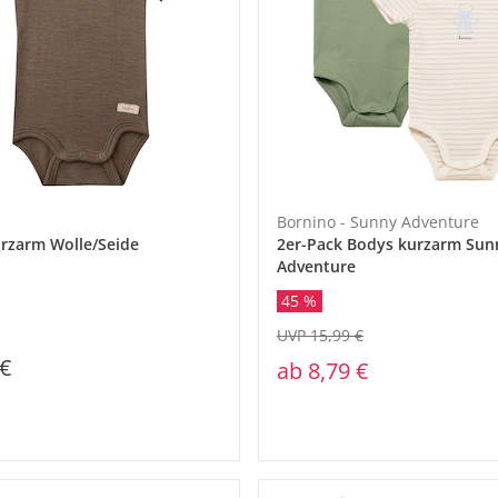
Bornino - Sunny Adventure
rzarm Wolle/Seide
2er-Pack Bodys kurzarm Sun
Adventure
45 %
UVP 15,99 €
 €
ab
8,79 €