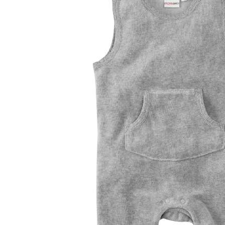
16 %
Exklusiv
UVP 11,99 €
9,99 €
inkl. MwSt. und zzgl.
Versandkosten
4 PAYBACK Basis°Punkte
sammeln
Größe
Größenberater
In den Warenkorb
Lieferung nach Hause
Sofort lieferbar - in 2-3 Werktagen bei Dir