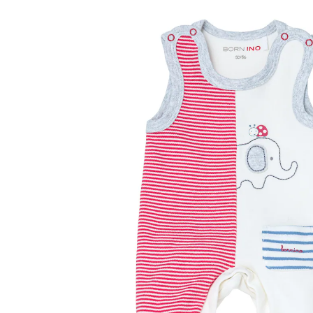
rot/weiß/blau
12,99 €
inkl. MwSt. und zzgl.
Versandkosten
6 PAYBACK Basis°Punkte
sammeln
Größe
Größenberater
In den Warenkorb
Lieferung nach Hause
Sofort lieferbar - in 2-3 Werktagen bei Dir