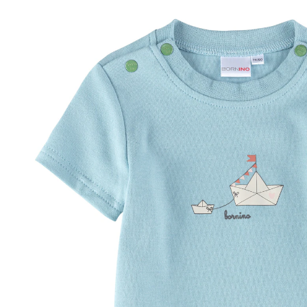
55 %
UVP 9,99 €
ab
4,49 €
inkl. MwSt. und zzgl.
Versandkosten
2 PAYBACK Basis°Punkte
sammeln
Größe
Größenberater
In den Warenkorb
Lieferung nach Hause
Sofort lieferbar - in 2-3 Werktagen bei Dir