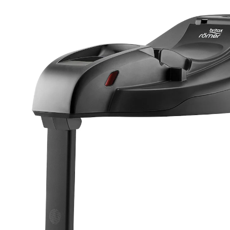
(4)
UVP 129,90 €
118,99 €
inkl. MwSt. und zzgl.
Versandkosten
59 PAYBACK Basis°Punkte
sammeln
In den Warenkorb
Lieferung nach Hause
Lieferbar - in 2-4 Werktagen bei Dir
Filialabholung
Einen Moment bitte...