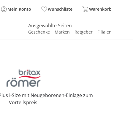
Mein Konto
Wunschliste
Warenkorb
Ausgewählte Seiten
Geschenke
Marken
Ratgeber
Filialen
spirieren
spirieren
spirieren
spirieren
spirieren
spirieren
spirieren
spirieren
spirieren
Plus i-Size mit Neugeborenen-Einlage zum
Vorteilspreis!