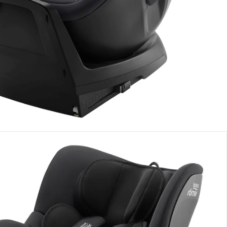
In den Warenkorb
eferung nach Hause
erbar - in 2-4 Werktagen bei Dir
lialabholung
nen Moment bitte...