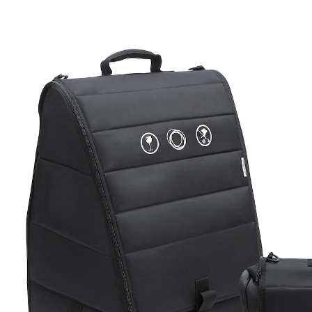
Transporttasche Komfort schwarz
(11)
14 %
UVP 174,95 €
149,99 €
inkl. MwSt. und zzgl.
Versandkosten
74 PAYBACK Basis°Punkte
sammeln
In den Warenkorb
Lieferung nach Hause
Lieferbar - in 2-4 Werktagen bei Dir
Filialabholung