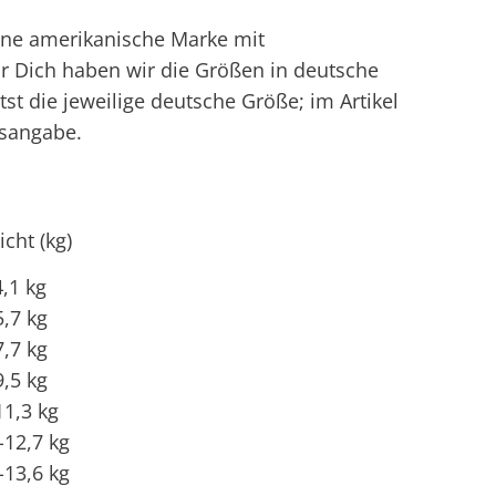
eine amerikanische Marke mit
 Dich haben wir die Größen in deutsche
st die jeweilige deutsche Größe; im Artikel
rsangabe.
cht (kg)
4,1 kg
5,7 kg
7,7 kg
9,5 kg
11,3 kg
-12,7 kg
-13,6 kg