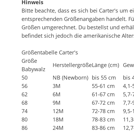
Hinweis
Bitte beachte, dass es sich bei Carter's um 
entsprechenden Größenangaben handelt. Für
Größen umgerechnet. Du bestellst und erhält
befindet sich jedoch die amerikanische Alte
Größentabelle Carter's
Größe
Herstellergröße
Länge (cm)
Gewi
Babywalz
50
NB (Newborn)
bis 55 cm
bis 
56
3M
55-61 cm
4,1-
62
6M
61-67 cm
5,7-
68
9M
67-72 cm
7,7-
74
12M
72-78 cm
9,5-
80
18M
78-83 cm
11,3
86
24M
83-86 cm
12,7