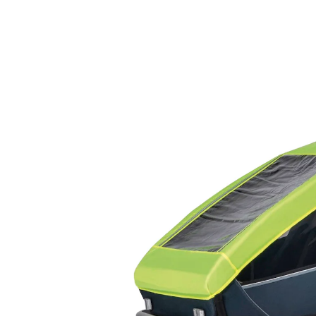
18 %
UVP 50,00 €
40,99 €
inkl. MwSt. und zzgl.
Versandkosten
20 PAYBACK Basis°Punkte
sammeln
In den Warenkorb
Lieferung nach Hause
Sofort lieferbar - in 2-3 Werktagen bei Dir
Filialabholung
Einen Moment bitte...