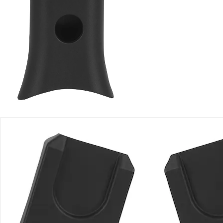
Produktbeschreibung
Produktdetails
Hinweise, Siegel & Hersteller
Bewertungen
Bestellung & Lieferung