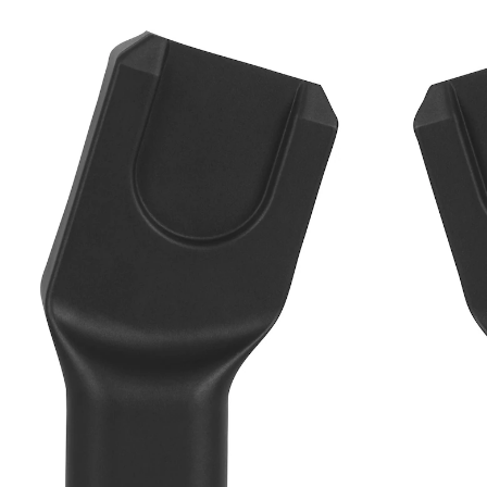
32 %
UVP 49,95 €
33,99 €
inkl. MwSt. und zzgl.
Versandkosten
16 PAYBACK Basis°Punkte
sammeln
In den Warenkorb
Lieferung nach Hause
Sofort lieferbar - in 2-3 Werktagen bei Dir
Filialabholung
Einen Moment bitte...