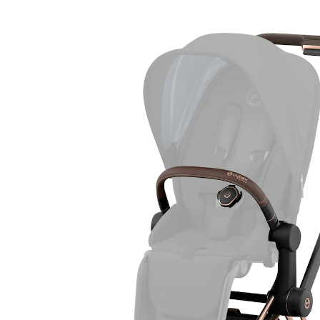
Gestell inkl. Sitzaufsatz für e-PRIAM (2025)
rosegold
(2)
21 %
Letzte Chance
UVP 1.199,95 €
939,99 €
inkl. MwSt. und zzgl.
Versandkosten
Gratis Versand
Bei einer Bestellung mit diesem Artikel schenken wir
Dir die Versandkosten.
*gilt nicht in Kombination mit Speditionsartikeln.
469 PAYBACK Basis°Punkte
sammeln
In den Warenkorb
Lieferung nach Hause