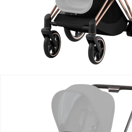
Lieferbar - in 2-4 Werktagen bei Dir
Filialabholung
Einen Moment bitte...
Produktbeschreibung
Produktdetails
Produktvideos