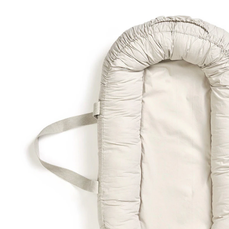
119,00 €
inkl. MwSt. und zzgl.
Versandkosten
59 PAYBACK Basis°Punkte
sammeln
In den Warenkorb
Lieferung nach Hause
Sofort lieferbar - in 2-3 Werktagen bei Dir
Versand durch Partner
Filialabholung
Einen Moment bitte...