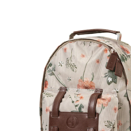
49,90 €
inkl. MwSt. und zzgl.
Versandkosten
24 PAYBACK Basis°Punkte
sammeln
In den Warenkorb
Lieferung nach Hause
Sofort lieferbar - in 2-3 Werktagen bei Dir
Versand durch Partner
Filialabholung
Einen Moment bitte...