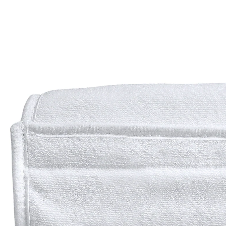
(5)
9,90 €
inkl. MwSt. und zzgl.
Versandkosten
4 PAYBACK Basis°Punkte
sammeln
In den Warenkorb
Lieferung nach Hause
Sofort lieferbar - in 2-3 Werktagen bei Dir
Filialabholung
Einen Moment bitte...