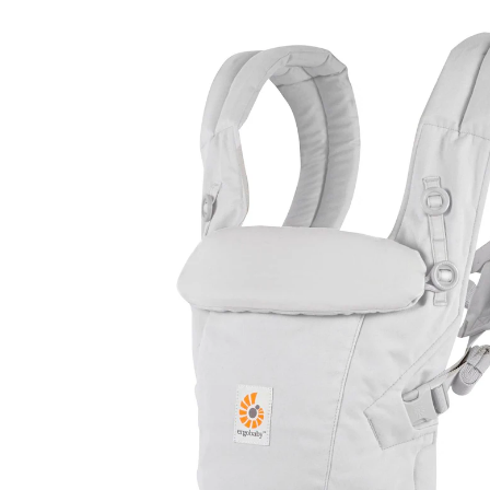
(2)
28 %
UVP 149,90 €
107,99 €
inkl. MwSt. und zzgl.
Versandkosten
53 PAYBACK Basis°Punkte
sammeln
Variante
pearl grey
In den Warenkorb
Lieferung nach Hause