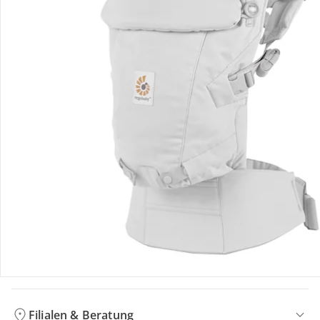
Bewertungen
Bestellung & Lieferung
Retoure & Reklamation
Gutscheine & Aktionen
Kontakt & Service
Filialen & Beratung