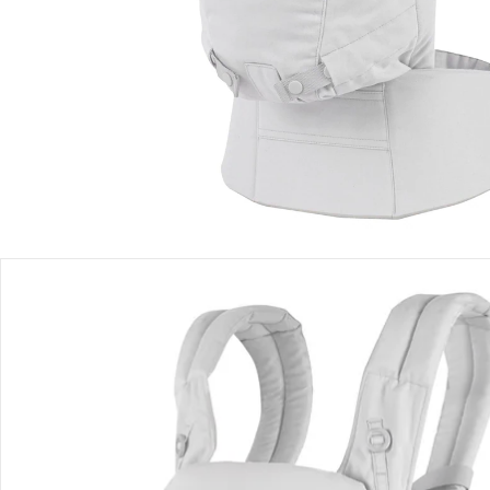
Sofort lieferbar - in 2-3 Werktagen bei Dir
Filialabholung
Einen Moment bitte...
Produktbeschreibung
Produktdetails
Hinweise, Siegel & Hersteller