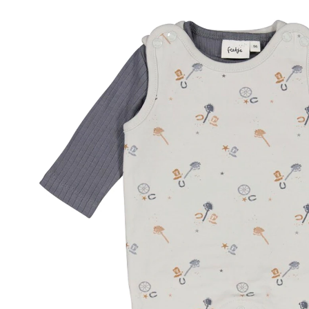
33,99 €
inkl. MwSt. und zzgl.
Versandkosten
16 PAYBACK Basis°Punkte
sammeln
Größe
Größenberater
In den Warenkorb
Lieferung nach Hause
Sofort lieferbar - in 2-3 Werktagen bei Dir
Filialabholung