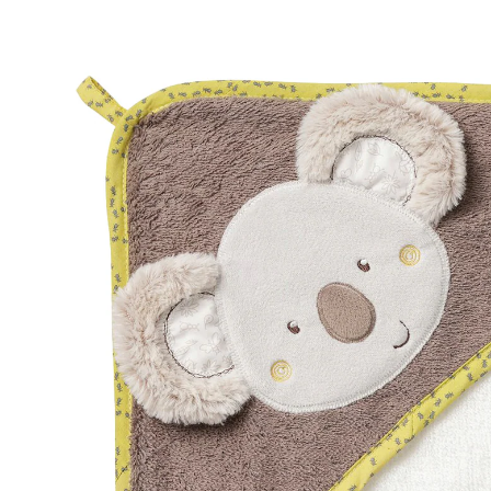
(54)
32 %
UVP 24,99 €
16,99 €
inkl. MwSt. und zzgl.
Versandkosten
8 PAYBACK Basis°Punkte
sammeln
In den Warenkorb
Lieferung nach Hause
Sofort lieferbar - in 2-3 Werktagen bei Dir
Filialabholung
Einen Moment bitte...