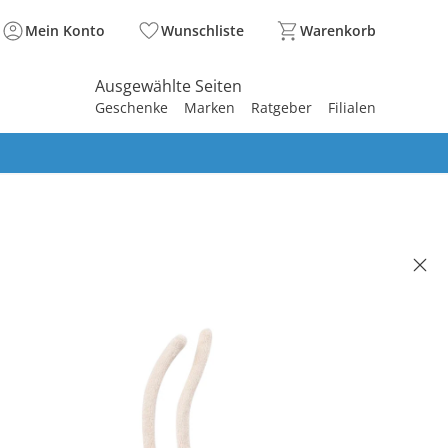
Mein Konto
Wunschliste
Warenkorb
Ausgewählte Seiten
Geschenke
Marken
Ratgeber
Filialen
spirieren
spirieren
spirieren
spirieren
spirieren
spirieren
spirieren
spirieren
spirieren
Spieluhr Seestern Meereskinder
(12)
 €
99 €