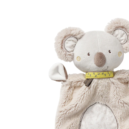
(92)
23 %
UVP 16,99 €
12,99 €
inkl. MwSt. und zzgl.
Versandkosten
6 PAYBACK Basis°Punkte
sammeln
In den Warenkorb
Lieferung nach Hause
Sofort lieferbar - in 2-3 Werktagen bei Dir
Filialabholung
Einen Moment bitte...